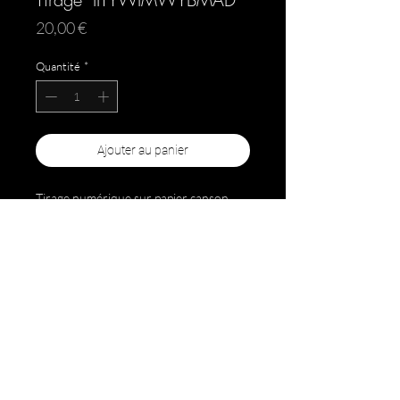
Prix
20,00 €
Quantité
*
Ajouter au panier
Tirage numérique sur papier canson
180g au format 21x25,5 cm, numéroté
x/25 et signé
Copyright 2021 Anne Mathurin | Tous droits réservés |
Mentions légales