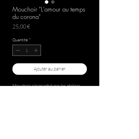
Mouchoir "L'amour au temps
du corona"
Prix
25,00 €
Quantité
*
Ajouter au panier
Mouchoir sérigraphié par les ateliers
des
Plus Beaux Mouchoirs de Paris.
Un seul modèle blanc, 34x34 cm (lavable
à basse température)