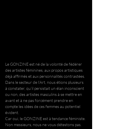
Le GONZINE est né de la volonté de fédérer 
des artistes féminines, aux propos artistiques 
déjà affirmés et aux personnalités contrastées.
Dans le secteur de l’Art, nous étions plusieurs 
à constater, qu’il persistait un élan inconscient 
ou non, des artistes masculins à se mettre en 
avant et à ne pas forcément prendre en 
compte les idées de ces femmes au potentiel 
évident.
Car oui, le GONZINE est à tendance féministe.
Non messieurs, nous ne vous détestons pas.