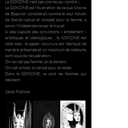
Le GONZINE n’est pas une revue « contre ».
Le GONZINE est l’illustration de ce que Simone 
de Beauvoir considérait comme le seul moyen 
de liberté radical et complet pour la femme, à 
savoir l’indépendance par le travail.
A cela s’ajoute des convictions « simplement » 
artistiques et idéologiques : le GONZINE est 
relié main, le papier couvrure est fabriqué de 
manière artisanale et un maximum de médiums 
sont issus de récupération.
On ne naît pas femme, on le devient.
On naît artiste, on se bat pour le rester.
Dans le GONZINE, ce sont les femmes qui 
décident.
Sarah Fisthole