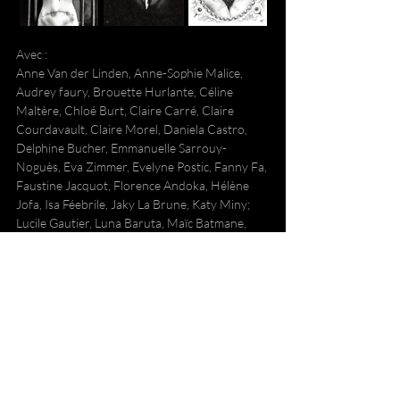
Avec :
Anne Van der Linden, Anne-Sophie Malice, 
Audrey faury, Brouette Hurlante, Céline 
Maltère, Chloé Burt, Claire Carré, Claire 
Courdavault, Claire Morel, Daniela Castro, 
Delphine Bucher, Emmanuelle Sarrouy-
Noguès, Eva Zimmer, Evelyne Postic, Fanny Fa, 
Faustine Jacquot, Florence Andoka, Hélène 
Jofa, Isa Féebrile, Jaky La Brune, Katy Miny; 
Lucile Gautier, Luna Baruta, Maïc Batmane, 
Marlène Côtelette, Marlène Tissot, Mathilde 
Payen, Mila Nijinsky, Muriel Baumgartner, 
Nadia Von, Foutre, Nina Scceletton, Petula 
Clark, Pole Ka, Rim Battal, Romy Alizée, 
Sabrina Guichard, Sandra Martagex, Sarah 
Barthe, Sarah Fisthole, Scarlatine, Snoeg 
Snoedal, Sophie Laronde, Vanda Splenger, 
Viola Corp
Ouvrages collectifs