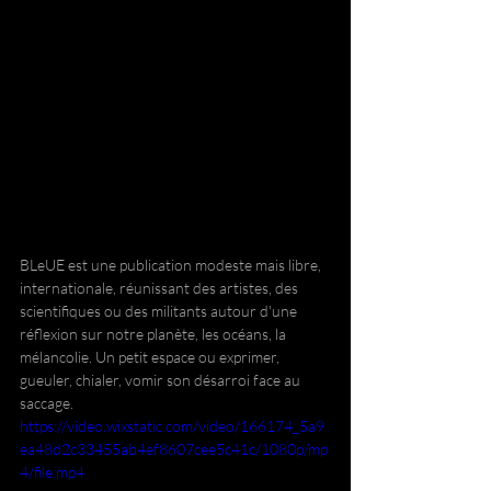
BLeUE est une publication modeste mais libre, 
internationale, réunissant des artistes, des 
scientifiques ou des militants autour d'une 
réflexion sur notre planète, les océans, la 
mélancolie. Un petit espace ou exprimer, 
gueuler, chialer, vomir son désarroi face au 
saccage.
https://video.wixstatic.com/video/166174_5a9
ea48d2c33455ab4ef8607cee5c41c/1080p/mp
4/file.mp4