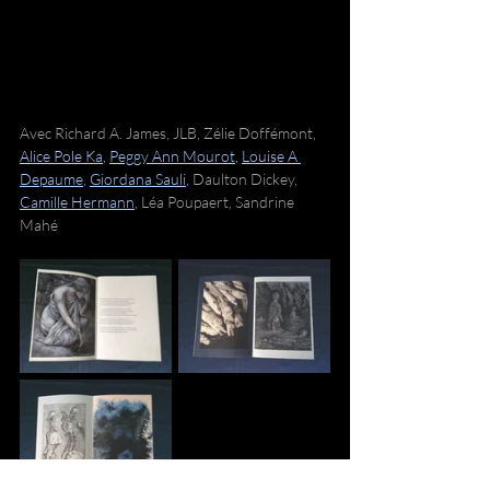
Avec Richard A. James, JLB, Zélie Doffémont,
Alice Pole Ka
, 
Peggy Ann Mourot
, 
Louise A 
Depaume
, 
Giordana Sauli
, Daulton Dickey, 
Camille Hermann
, Léa Poupaert, Sandrine 
Mahé