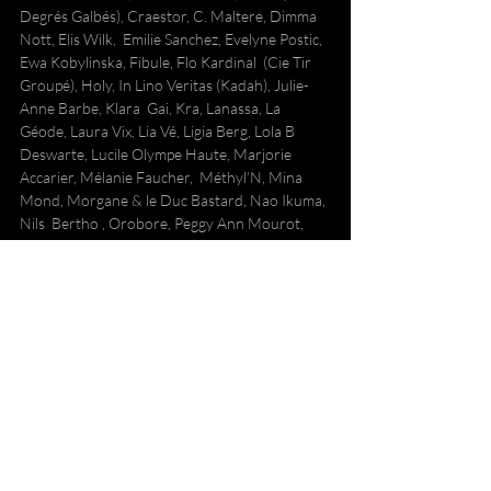
Degrés Galbés), Craestor, C. Maltere, Dimma 
Nott, Elis Wilk,  Emilie Sanchez, Evelyne Postic, 
Ewa Kobylinska, Fibule, Flo Kardinal  (Cie Tir 
Groupé), Holy, In Lino Veritas (Kadah), Julie-
Anne Barbe, Klara  Gai, Kra, Lanassa, La 
Géode, Laura Vix, Lia Vé, Ligia Berg, Lola B  
Deswarte, Lucile Olympe Haute, Marjorie 
Accarier, Mélanie Faucher,  Méthyl’N, Mina 
Mond, Morgane & le Duc Bastard, Nao Ikuma, 
Nils  Bertho , Orobore, Peggy Ann Mourot, 
Roxane Bee, Séverine Coquelin, Snoeg  
Snoedal, Stéphanie Ssoloeil, Volta, Zapatrax. 
Noir & blanc / 48 pages / format A5 / papier 
mat 130g. 
Reliure : agrafes en cahier. 
Édito en Ex-libris glissé dans la 4e de 
couverture. 
(La première version artisanale de 2017 est 
épuisée)