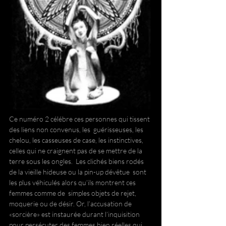
Ce numéro 2 célébre ces personnes qui tissent 
des liens non convenus, les  guérisseuses, les 
chelou, les casseuses de case, les instinctives,  
celles qui ne craignent pas de se mettre de la 
terre sous les ongles.  Les clichés biens rodés 
de la vieille hideuse ou la pin-up dévêtue  sont 
les plus véhiculés alors qu’ils montrent ces 
femmes comme de  simples objets de rejet, 
moquerie ou de désir. Or, l’accusation de 
«sorcière» est instaurée durant l’inquisition  
pour persécuter des femmes bien réelles qui 