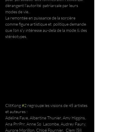
dérangent l’autorité  patriarcale par leurs 
modes de vie. 
La remontée en puissance de la sorcière 
comme figure artistique et  politique demande 
que l'on s'y intéresse au-delà de la mode & des  
stéréotypes. 
ClitKong 
#2
 regroupe les visions de 45 artistes 
et auteures : 
Adeline Faye, Albertine Thunier, Amy Higgins, 
Ana PrrPrr, Anne So  Lacombe, Audrey Faury, 
Aurore Morillon, Chloé Fournier,  Clem (58 