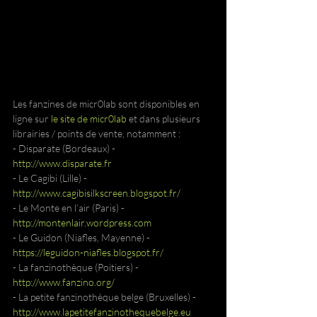
Les fanzines de micr0lab sont disponibles en 
ligne sur 
le site de micr0lab
 et dans plusieurs 
librairies / points de vente, notamment :
- Disparate (Bordeaux) - 
http://www.disparate.fr
- Le Cagibi (Lille) - 
http://www.cagibisilkscreen.blogspot.fr/
- Le Monte en l’air (Paris) - 
http://montenlair.wordpress.com
- Le Guidon (Niafles, Mayenne) - 
https://leguidon-niafles.blogspot.fr/
- La fanzinothèque (Poitiers) - 
http://www.fanzino.org/
- La petite fanzinothèque belge (Bruxelles) - 
http://www.lapetitefanzinothequebelge.eu