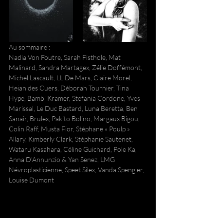
Au sommaire :
Nadia Von Foutre, Sarah Fisthole, Mat 
Malinard, Sandra Martagex, Zélie Doffémont, 
Michel Lascault, LL De Mars, Claire Morel, 
Heian des Cuers, Déborah Tournier, Tina 
Hype, Bambi Kramer, Stefania Cordone, Yves 
Marissal, Le Duc Bastard, Luna Beretta, Ben 
Sanair, Brulex, Pakito Bolino, Margaux Bigou, 
Colin Raff, Musta Fior, Stéphane « Poulp » 
Allary, Kimberly Clark, Stéphanie Sautenet, 
Wataru Kasahara, Céline Guichard, Pole Ka, 
Anna D’Annunzio & Yan Senez, LMG 
Névroplasticienne, Speet Silex, Vanda Spengler, 
Louise Dumont